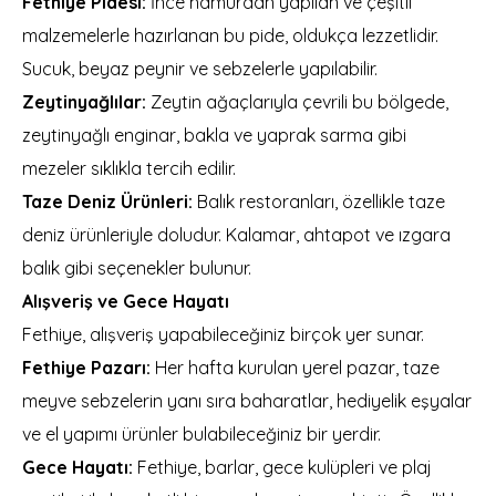
Fethiye Pidesi:
İnce hamurdan yapılan ve çeşitli
malzemelerle hazırlanan bu pide, oldukça lezzetlidir.
Sucuk, beyaz peynir ve sebzelerle yapılabilir.
Zeytinyağlılar:
Zeytin ağaçlarıyla çevrili bu bölgede,
zeytinyağlı enginar, bakla ve yaprak sarma gibi
mezeler sıklıkla tercih edilir.
Taze Deniz Ürünleri:
Balık restoranları, özellikle taze
deniz ürünleriyle doludur. Kalamar, ahtapot ve ızgara
balık gibi seçenekler bulunur.
Alışveriş ve Gece Hayatı
Fethiye, alışveriş yapabileceğiniz birçok yer sunar.
Fethiye Pazarı:
Her hafta kurulan yerel pazar, taze
meyve sebzelerin yanı sıra baharatlar, hediyelik eşyalar
ve el yapımı ürünler bulabileceğiniz bir yerdir.
Gece Hayatı:
Fethiye, barlar, gece kulüpleri ve plaj