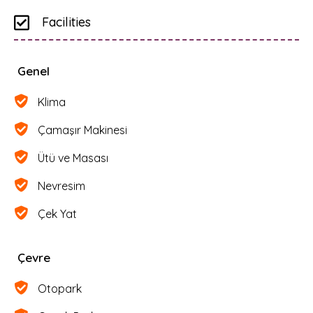
Facilities
Genel
Klima
Çamaşır Makinesi
Ütü ve Masası
Nevresim
Çek Yat
Çevre
Otopark