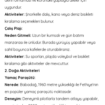
derin olmaması ve korunaklı yapısıyla aileler için
uygundur.
Aktiviteler:
Şnorkelle dalış, kano veya deniz bisikleti
kiralama seçenekleri bulunur.
Çalış Plajı:
Neden Gitmeli:
Uzun bir kumsalı ve gün batımı
manzarası ile ünlüdür. Burada yürüyüş yapabilir veya
sahil boyunca kafelerde oturabilirsiniz.
Aktiviteler:
Su sporları, plajda voleybol ve bisiklet
kiralama gibi aktiviteler de mevcuttur.
2. Doğa Aktiviteleri
Yamaç Paraşütü:
Nerede:
Babadağ, 1960 metre yüksekliği ile Fethiye’nin
en popüler yamaç paraşütü noktasıdır.
Deneyim:
Deneyimli pilotlarla tandem atlayış yapabilir,