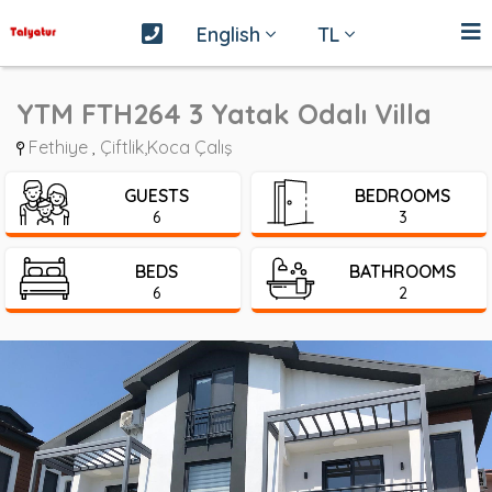
English
TL
YTM FTH264 3 Yatak Odalı Villa
Fethiye
Çiftlik,Koca Çalış
,
GUESTS
BEDROOMS
6
3
BEDS
BATHROOMS
6
2