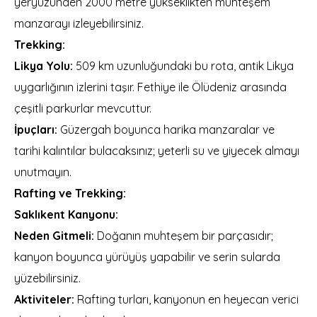
yeryüzünden 2000 metre yükseklikten muhteşem
manzarayı izleyebilirsiniz.
Trekking:
Likya Yolu:
509 km uzunluğundaki bu rota, antik Likya
uygarlığının izlerini taşır. Fethiye ile Ölüdeniz arasında
çeşitli parkurlar mevcuttur.
İpuçları:
Güzergah boyunca harika manzaralar ve
tarihi kalıntılar bulacaksınız; yeterli su ve yiyecek almayı
unutmayın.
Rafting ve Trekking:
Saklıkent Kanyonu:
Neden Gitmeli:
Doğanın muhteşem bir parçasıdır;
kanyon boyunca yürüyüş yapabilir ve serin sularda
yüzebilirsiniz.
Aktiviteler:
Rafting turları, kanyonun en heyecan verici