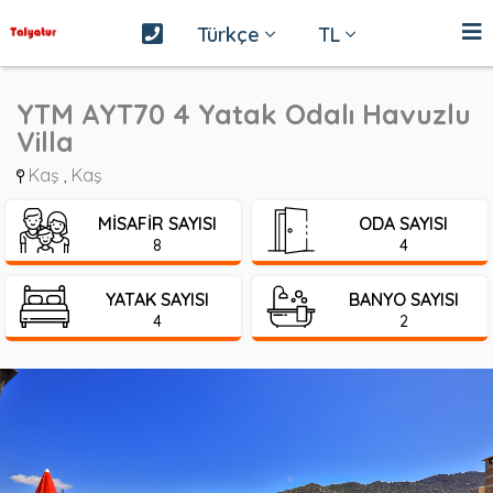
Türkçe
TL
YTM AYT70 4 Yatak Odalı Havuzlu
Villa
Kaş
Kaş
,
MISAFIR SAYISI
ODA SAYISI
8
4
YATAK SAYISI
BANYO SAYISI
4
2