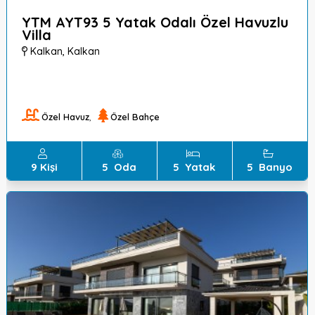
YTM AYT93 5 Yatak Odalı Özel Havuzlu
Villa
Kalkan
,
Kalkan
Özel Havuz
,
Özel Bahçe
9
Kişi
5
Oda
5
Yatak
5
Banyo