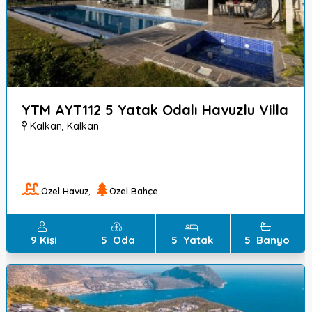
YTM AYT112 5 Yatak Odalı Havuzlu Villa
Kalkan
,
Kalkan
Özel Havuz
,
Özel Bahçe
9
Kişi
5
Oda
5
Yatak
5
Banyo