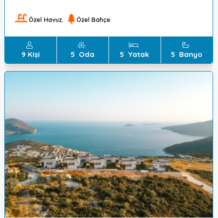
Özel Havuz
,
Özel Bahçe
9
Kişi
5
Oda
5
Yatak
5
Banyo