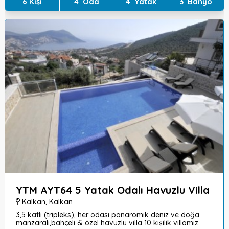
6
Kişi
4
Oda
4
Yatak
3
Banyo
YTM AYT64 5 Yatak Odalı Havuzlu Villa
Kalkan
,
Kalkan
3,5 katlı (tripleks), her odası panaromik deniz ve doğa
manzaralı,bahçeli & özel havuzlu villa 10 kişilik villamız