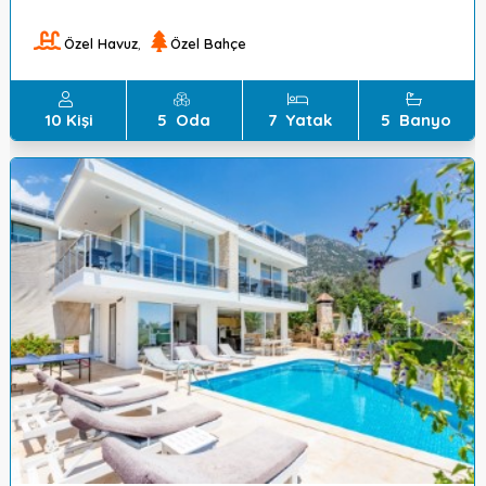
Kalkan ,ortaalan mevkisindedir.
Özel Havuz
,
Özel Bahçe
10
Kişi
5
Oda
7
Yatak
5
Banyo