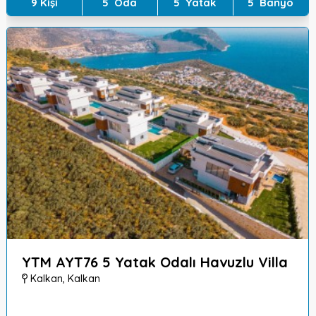
9
Kişi
5
Oda
5
Yatak
5
Banyo
YTM AYT76 5 Yatak Odalı Havuzlu Villa
Kalkan
,
Kalkan