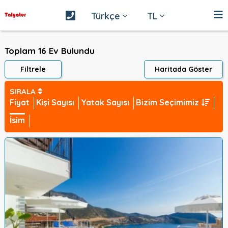
Türkçe
TL
Toplam 16 Ev Bulundu
Filtrele
Haritada Göster
SIRALA
Fiyat
Kişi Sayısı
Yatak Sayısı
Bizim Seçimimiz
İsim