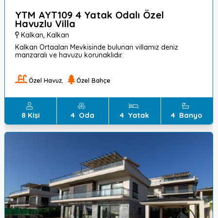
YTM AYT109 4 Yatak Odalı Özel
Havuzlu Villa
Kalkan
,
Kalkan
Kalkan Ortaalan Mevkisinde bulunan villamız deniz
manzaralı ve havuzu korunaklıdır.
Özel Havuz
,
Özel Bahçe
8
Kişi
4
Oda
4
Yatak
4
Banyo