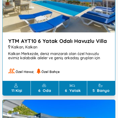
YTM AYT10 6 Yatak Odalı Havuzlu Villa
Kalkan
,
Kalkan
Kalkan Merkezde, deniz manzaralı olan özel havuzlu
evimiz kalabalık aileler ve geniş arkadaş grupları için
idealdir.
Özel Havuz
,
Özel Bahçe
11
Kişi
6
Oda
6
Yatak
5
Banyo