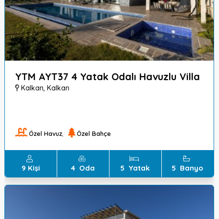
YTM AYT37 4 Yatak Odalı Havuzlu Villa
Kalkan
,
Kalkan
Özel Havuz
,
Özel Bahçe
9
Kişi
4
Oda
5
Yatak
5
Banyo