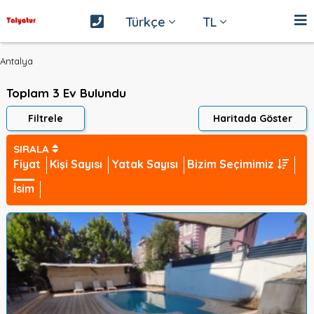
Türkçe
TL
Antalya
Toplam 3 Ev Bulundu
Filtrele
Haritada Göster
SIRALA
Fiyat
Kişi Sayısı
Yatak Sayısı
Bizim Seçimimiz
İsim