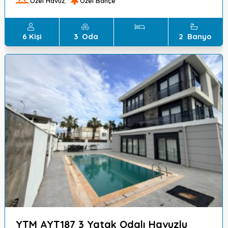
Özel Havuz
,
Özel Bahçe
6
Kişi
3
Oda
2
Banyo
YTM AYT187 3 Yatak Odalı Havuzlu