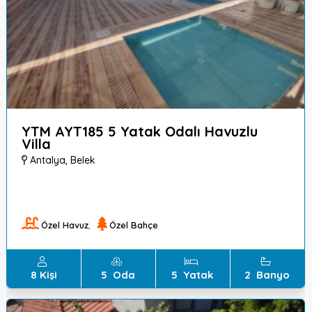
YTM AYT185 5 Yatak Odalı Havuzlu
Villa
Antalya
,
Belek
Özel Havuz
,
Özel Bahçe
8
Kişi
5
Oda
5
Yatak
2
Banyo